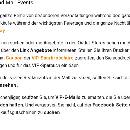
nd Mall Events
e ganze Reihe von besonderen Veranstaltungen während des ganz
rkäufe während der wichtigsten Feiertage und die ganze Nacht ü
day
.
heinen suchen oder die Angebote in den Outlet-Stores sehen möc
e über den
Link Angebote
informieren. Stellen Sie Ihren Drucker 
zum
Coupon
der
VIP-Sparbroschüre
zugreifen, den Sie ausdruc
gen und für das VIP-Sparbuch einlösen.
 der vielen Restaurants in der Mall zu essen, sollten Sie sich d
ansehen
.
pchenjäger, seufzen Sie, um
VIP-E-Mails
zu erhalten, die Sie üb
den halten. Und
vergessen Sie nicht, auf der
Facebook-Seite 
inkaufsgutscheinen zu
suchen
.