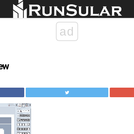
ad
ew