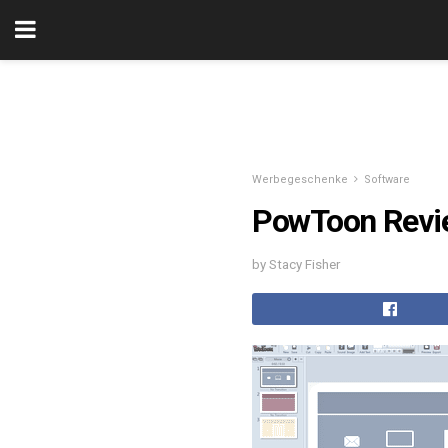
Werbegeschenke
Software
PowToon Revi
by Stacy Fisher