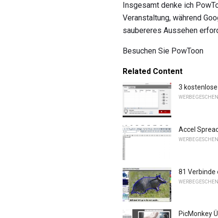
Insgesamt denke ich PowToon
Veranstaltung, während Googl
saubereres Aussehen erford
Besuchen Sie PowToon
Related Content
3 kostenlose
WERBEGESCHEN
Accel Sprea
WERBEGESCHEN
81 Verbinde 
WERBEGESCHEN
PicMonkey Ü