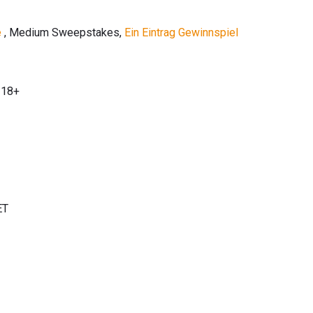
e
, Medium Sweepstakes,
Ein Eintrag Gewinnspiel
 18+
ET