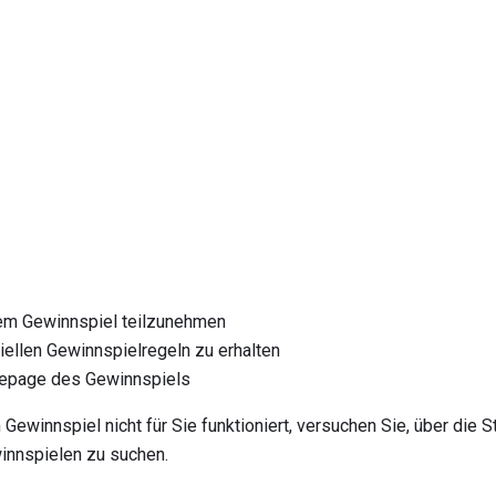
esem Gewinnspiel teilzunehmen
iziellen Gewinnspielregeln zu erhalten
omepage des Gewinnspiels
ewinnspiel nicht für Sie funktioniert, versuchen Sie, über die S
innspielen zu suchen.