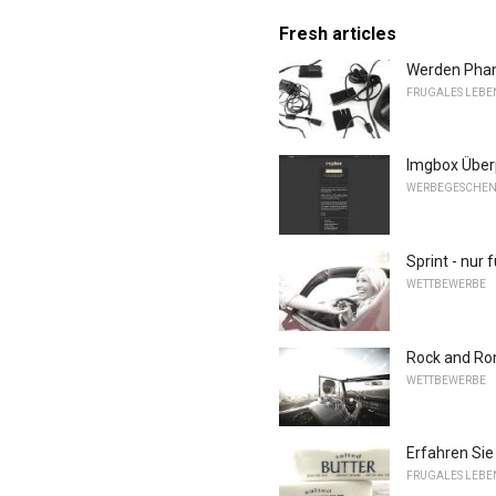
Fresh articles
Werden Phan
FRUGALES LEBE
Imgbox Über
WERBEGESCHEN
Sprint - nur 
WETTBEWERBE
Rock and Ro
WETTBEWERBE
Erfahren Sie
FRUGALES LEBE