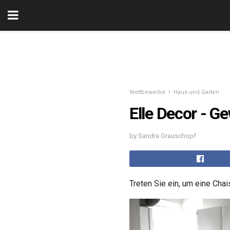
Wettbewerbe
Haus und Garten
Elle Decor - G
by Sandra Grauschopf
Treten Sie ein, um eine Ch