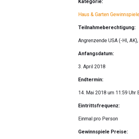
Kategorie:
Haus & Garten Gewinnspiel
Teilnahmeberechtigung:
Angrenzende USA (-HI, AK),
Anfangsdatum:
3. April 2018
Endtermin:
14. Mai 2018 um 11:59 Uhr 
Eintrittsfrequenz:
Einmal pro Person
Gewinnspiele Preise: