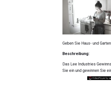
Geben Sie Haus- und Garten-
Beschreibung:
Das Lee Industries Gewinnsp
Sie ein und gewinnen Sie ei