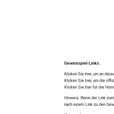
Gewinnspiel-Links:
Klicken Sie hier, um an di
Klicken Sie hier, um die off
Klicken Sie hier für die H
Hinweis: Wenn der Link zum G
nach einem Link zu den Gew